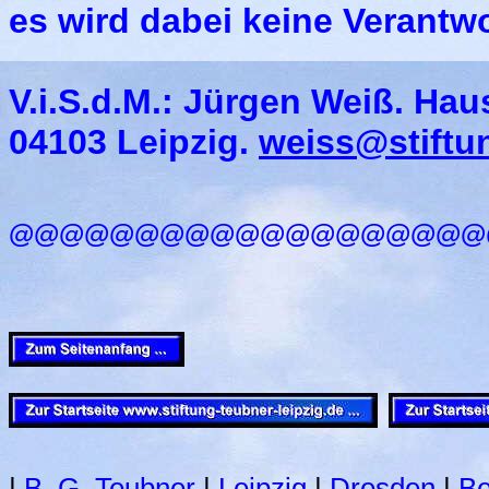
es wird dabei keine Verantw
V.i.S.d.M.: Jürgen Weiß.
Haus
04103 Leipzig.
weiss@stiftun
@@@@@@@@@@@@@@@@@@@
|
B. G. Teubner
|
Leipzig
|
Dresden
|
Be