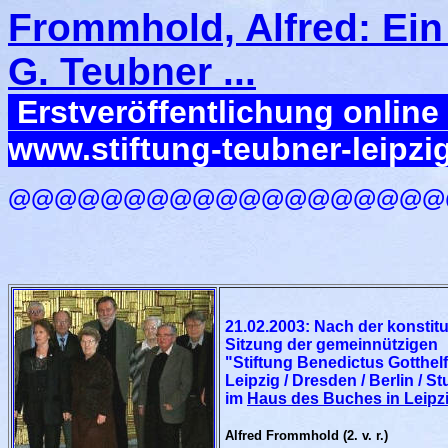
Frommhold, Alfred: Ein
G. Teubner ...
Erstveröffentlichung online
www.stiftung-teubner-leipzi
@@@@@@@@@@@@@@@@@@@
21.02.2003: Nach der konsti
Sitzung der gemeinnützigen
"Stiftung Benedictus Gotthel
Leipzig / Dresden / Berlin / St
im
Haus des Buches in Leipz
Alfred Frommhold (2. v. r.)