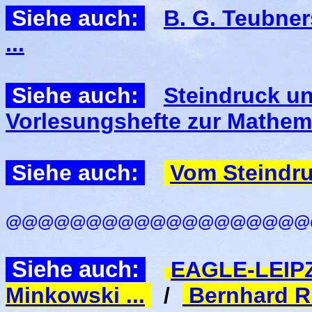
Siehe auch:
B. G. Teubne
...
Siehe auch:
Steindruck un
Vorlesungshefte zur Mathemat
Siehe auch:
Vom Steindru
@@@@@@@@@@@@@@@@@@@
Siehe auch:
EAGLE-LEIPZIG
Minkowski ...
/
Bernhard Ri