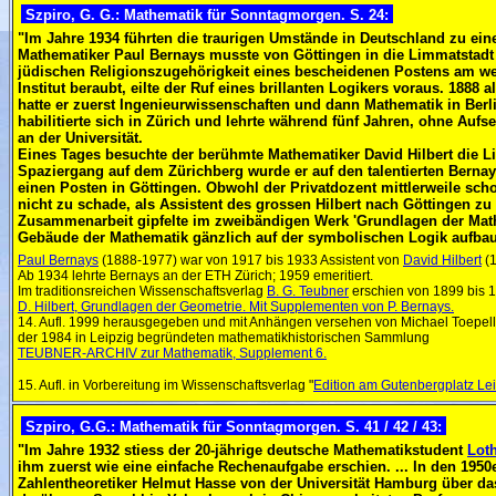
Szpiro, G. G.: Mathematik für Sonntagmorgen. S. 24:
"
Im Jahre 1934 führten die traurigen Umstände in Deutschland zu eine
Mathematiker Paul Bernays musste von Göttingen in die Limmatstadt
jüdischen Religionszugehörigkeit eines bescheidenen Postens am 
Institut beraubt, eilte der Ruf eines brillanten Logikers voraus. 1888
hatte er zuerst Ingenieurwissenschaften und dann Mathematik in Berli
habilitierte sich in Zürich und lehrte während fünf Jahren, ohne Aufs
an der Universität.
Eines Tages besuchte der berühmte Mathematiker David Hilbert die L
Spaziergang auf dem Zürichberg wurde er auf den talentierten Berna
einen Posten in Göttingen. Obwohl der Privatdozent mittlerweile scho
nicht zu schade, als Assistent des grossen Hilbert nach Göttingen zu 
Zusammenarbeit gipfelte im zweibändigen Werk 'Grundlagen der Math
Gebäude der Mathematik gänzlich auf der symbolischen Logik aufbau
Paul Bernays
(1888-1977) war von 1917 bis 1933 Assistent von
David Hilbert
(1
Ab 1934 lehrte Bernays an der ETH Zürich; 1959 emeritiert.
Im traditionsreichen Wissenschaftsverlag
B. G. Teubner
erschien von 1899 bis 
D. Hilbert, Grundlagen der Geometrie. Mit Supplementen von P. Bernays.
14. Aufl. 1999 herausgegeben und mit Anhängen versehen von Michael Toepe
der 1984 in Leipzig begründeten mathematikhistorischen Sammlung
TEUBNER-ARCHIV zur Mathematik, Supplement 6.
15. Aufl. in Vorbereitung im Wissenschaftsverlag "
Edition am Gutenbergplatz Le
Szpiro, G.G.: Mathematik für Sonntagmorgen. S. 41 / 42 / 43:
"Im Jahre 1932 stiess der 20-jährige deutsche Mathematikstudent
Loth
ihm zuerst wie eine einfache Rechenaufgabe erschien. ... In den 1950e
Zahlentheoretiker Helmut Hasse von der Universität Hamburg über das