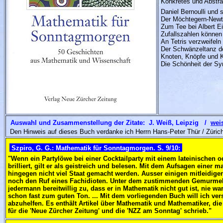
Konkretes und Abstrak
Daniel Bernoulli und s
Der Möchtegern-Newt
Zum Tee bei Albert Ei
Zufallszahlen können
An Tetris verzweifeln
Der Schwänzeltanz der
Knoten, Knöpfe und K
Die Schönheit der Sy
Auswahl und Zusammenstellung der Zitate: J. Weiß, Leipzig /
wei
Den Hinweis auf dieses Buch verdanke ich Herrn Hans-Peter Thür / Zürich
Szpiro, G. G.: Mathematik für Sonntagmorgen. S. 9/10:
"
Wenn ein Partylöwe bei einer Cocktailparty mit einem lateinischen o
brilliert, gilt er als geistreich und belesen. Mit dem Aufsagen einer
hingegen nicht viel Staat gemacht werden. Ausser einigen mitleidige
noch den Ruf eines Fachidioten. Unter dem zustimmenden Gemurmel 
jedermann bereitwillig zu, dass er in Mathematik nicht gut ist, nie wa
schon fast zum guten Ton. ... Mit dem vorliegenden Buch will ich v
abzuhelfen. Es enthält Artikel über Mathematik und Mathematiker, di
für die 'Neue Zürcher Zeitung' und die 'NZZ am Sonntag' schrieb.
"