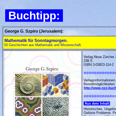
Buchtipp:
George G. Szpiro (Jerusalem):
Mathematik für Sonntagmorgen
.
50 Geschichten aus Mathematik und Wissenschaft.
Verlag Neue Zürcher 
238
S.
ISBN 3-03823-114-2
@@@@@@@@@@@@
Verlagsinformationen,
Bestellmöglichkeiten u
http://www.nzz-buch
@@@@@@@@@@@@
Aus dem Inhalt:
Historisches. Ungelö
Gelöste Probleme. Pe