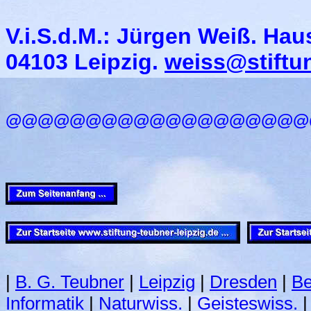
V.i.S.d.M.: Jürgen Weiß.
Haus
04103 Leipzig.
weiss@stiftun
@@@@@@@@@@@@@@@@@@@
|
B. G. Teubner
|
Leipzig
|
Dresden
|
Be
Informatik
|
Naturwiss.
|
Geisteswiss.
|